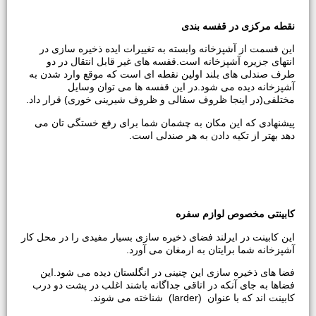
نقطه مرکزی در قفسه بندی
این قسمت از آشپزخانه وابسته به تغییرات ایده ذخیره سازی در
انتهای جزیره آشپزخانه است.قفسه های غیر قابل انتقال در دو
طرف صندلی های بلند اولین نقطه ای است که موقع وارد شدن به
آشپزخانه دیده می شود.در این قفسه ها می توان وسایل
مختلفی(در اینجا ظروف سفالی و ظروف شیرینی خوری) قرار داد.
پیشنهادی که این مکان به چشمان شما برای رفع خستگی تان می
دهد بهتر از تکیه دادن به هر صندلی است.
کابینتی مخصوص لوازم سفره
این کابینت در ایرلند فضای ذخیره سازی بسیار مفیدی را در محل کار
آشپزخانه شما برایتان به ارمغان می آورد.
فضا های ذخیره سازی این چنینی در انگلستان دیده می شود.این
فضاها به جای آنکه در اتاقی جداگانه باشند اغلب در پشت دو درب
کابینت اند که با عنوان (larder) شناخته می شوند.