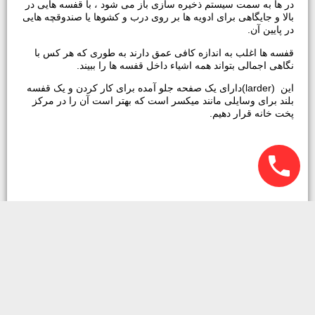
در ها به سمت سیستم ذخیره سازی باز می شود ، با قفسه هایی در
بالا و جایگاهی برای ادویه ها بر روی درب و کشوها یا صندوقچه هایی
در پایین آن.
قفسه ها اغلب به اندازه کافی عمق دارند به طوری که هر کس با
نگاهی اجمالی بتواند همه اشیاء داخل قفسه ها را ببیند.
این (larder)دارای یک صفحه جلو آمده برای کار کردن و یک قفسه
بلند برای وسایلی مانند میکسر است که بهتر است آن را در مرکز
پخت خانه قرار دهیم.
کابینت های کشویی
هنگامی که کشوها قابلیت بیرون آمدن داشته باشند می توانند در این
کابینت انگلیسی به کار روند و شما هم مجبور نیستید نگرانی برای
برداشتن وسیله مورد نیاز خود داشته باشید و برای پیدا کردن آن کل
کابینت را کاوش کنید.در طول زمانی که هر چیزی در کشوی
شماست شیشه های کناری و جلویی به شما بیشترین دید ممکن را
نسبت به وسایل داخل آن می دهد.