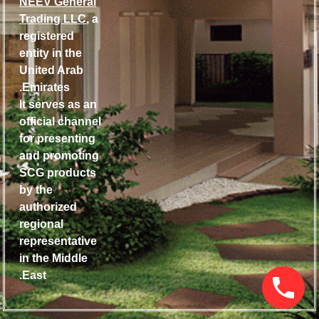
NEEV General
Trading LLC
, a
registered
entity in the
United Arab
Emirates.
It serves as an
official channel
for presenting
and promoting
SCG products
by the
authorized
regional
representative
in the Middle
East.