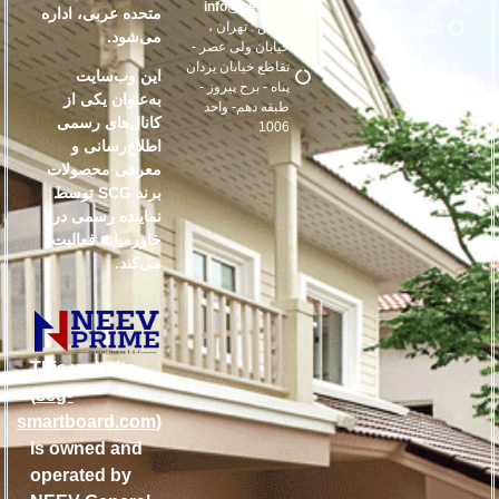
info@neev.ae
متحده عربی، اداره
آدرس : تهران ،
کاتالوگ دوم
می‌شود.
خیابان ولی عصر -
تقاطع خیابان یزدان
این وب‌سایت
پناه - برج پیروز -
به‌عنوان یکی از
طبقه دهم- واحد
کانال‌های رسمی
1006
اطلاع‌رسانی و
معرفی محصولات
برند SCG توسط
نماینده رسمی در
خاورمیانه فعالیت
می‌کند.
This website
(
scg-
smartboard.com
)
is owned and
operated by