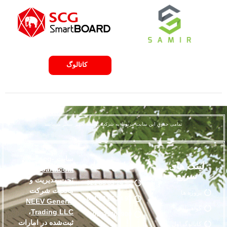
لیست قیمت
کاتالوگ
تمامی حقوق این سایت مربوط به شرکت توسعه تجهیز سمیر می‌باشد
سایت
scg-
لینک های
تماس با ما
smartboard.com
سریع
تحت مدیریت و
96 14 65 88 021
مالکیت شرکت
پروژه ها
97 14 65 88 021
NEEV General
گواهینامه
،
Trading LLC
09033000900
ثبت‌شده در امارات
کاتالوگ اول