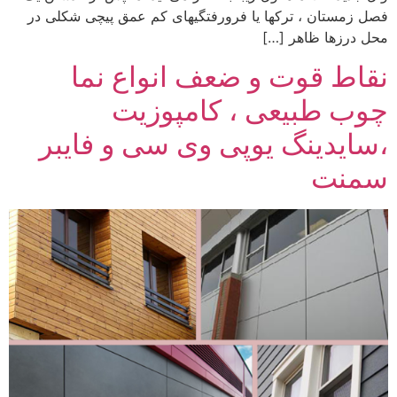
فصل زمستان ، ترکها یا فرورفتگیهای کم عمق پیچی شکلی در
محل درزها ظاهر […]
نقاط قوت و ضعف انواع نما
چوب طبیعی ، کامپوزیت
،سایدینگ یوپی وی سی و فایبر
سمنت