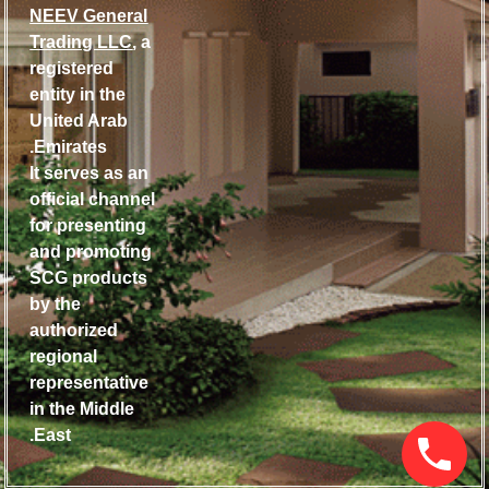
NEEV General
Trading LLC
, a
registered
entity in the
United Arab
Emirates.
It serves as an
official channel
for presenting
and promoting
SCG products
by the
authorized
regional
representative
in the Middle
East.