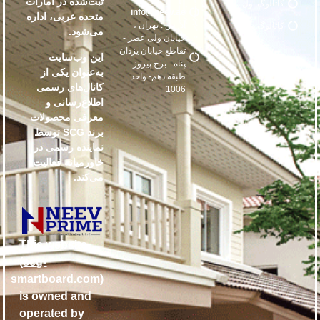
ثبت‌شده در امارات
کاتالوگ اول
info@neev.ae
متحده عربی، اداره
آدرس : تهران ،
کاتالوگ دوم
می‌شود.
خیابان ولی عصر -
تقاطع خیابان یزدان
این وب‌سایت
پناه - برج پیروز -
به‌عنوان یکی از
طبقه دهم- واحد
کانال‌های رسمی
1006
اطلاع‌رسانی و
معرفی محصولات
برند SCG توسط
نماینده رسمی در
خاورمیانه فعالیت
می‌کند.
This website
(
scg-
smartboard.com
)
is owned and
operated by