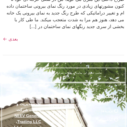
کنون مشورتهای زیادی در مورد رنگ نمای بیرونی ساختمان داده
ام و تغییر دراماتیکی که طرح رنگ جدید به نمای بیرونی یک خانه
می دهد، هنوز هم مرا به شدت متعجب میکند. ما طی کار با
بخشی از سری جدید رنگهای نمای ساختمان در […]
بعدی
←
تمامی حقوق این سایت مربوط به شرکت توسعه تجهیز سمیر می‌باشد
سایت
scg-
لینک های
تماس با ما
smartboard.com
سریع
تحت مدیریت و
96 14 65 88 021
مالکیت شرکت
پروژه ها
97 14 65 88 021
NEEV General
گواهینامه
،
Trading LLC
09033000900