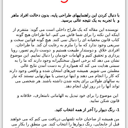
با دنبال کردن این راهنماییهای طراحی پایه، بدون دخالت افراد ماهر
و با تجربه به یک نتیجه عالی برسید.
نویسنده این مقاله که یک طراح داخلی است می گوید: متنفرم از
اینکه این نکته را برای شما فاش می کنم، اما طراحان هیچ گونه
کتاب قانون مخفیانه ای را دنبال نمی کنند. هیچ گونه قوانین سخت و
سریعی وجود ندارد که ما را ملزم به رعایت آن کند. ما طراحان،
افرادی خلاق و دوستدار طبیعت هستیم و دوست داریم تصور، رویا
پردازی و تحقیق کنیم و الهامات خودمان را دنبال نماییم. این موضوع
نشان می دهد که برخی اصول سختگیرانه وجود دارند که ما را به
سمتی هدایت می کند که همواره از به دست آمدن نتایج عالی
مطمئن می شویم. همیشه چیزهای امتحان شده و واقعی وجود دارند
که کار را انجام می دهند و اینها تردستی یا مهارتهایی نیستند که نیاز
به سالهای طولانی برای پخته شدن داشته باشند. هر شخصی می
تواند آنها را در روز اول انجام دهد.
این موضوع را برای خود تبدیل به الهاماتی نامتعارف، خلاقانه و
قانون شکن نمایید.
1- رنگ دیوار را آخر از همه انتخاب کنید.
من همیشه از صاحبان خانه تلفنهایی دریافت می کنم که می خواهند
قبل از جابجایی، رنگ دیوارها را انتخاب کنند. من منطق را بکار می