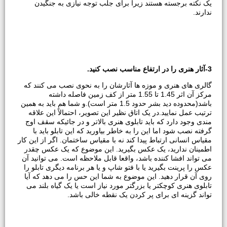
یک نکته برجسته هستند زیرا برای جلب توجه نیازی به جنگیدن
ندارند.
3-
آثار هنری را در ارتفاع مناسب نصب کنید.
گالری های هنری و موزه ها آثارشان را به نحوی نصب می کنند که
مرکز آن اثر 1.45 تا 1.55 متر از کف زمین فاصله داشته
باشد(محدوده دید بشر حدود 1.5 متر است).و شما هم باید به همین
ترتیب عمل نمایید.در یک اتاق نظیر این تصویر، احتمالاً این علاقه
مندی وجود دارد که باید تابلوی هنری بالاتر و در جائیکه سقف اوج
گرفته نصب شود اما این را به خاطر بیاورید که این تابلو باید با
مقیاس انسانی ارتباط پیدا کند نه با مقیاس ساختمان. اگر از این کار
اطمینان ندارید، یک عکس بگیرید. این موضوع که یک عکس چقدر
می تواند افشا کننده باشد، واقعا قابل ملاحظه است. می توانید آن
عکس را پرینت بگیرید یا با فتو شاپ و یا هر برنامه دیگری تابلو را
روی آن قرار دهید. این موضوع به شما این حس را می دهد که آیا
تابلوی هنری کوچکتر یا بزرگتر مورد نیاز است یا یک گیاه بلند می
تواند گزینه ای برای پر کردن یک نقطه خالی باشد.