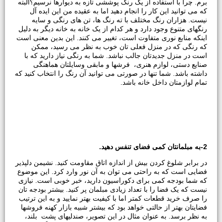
برم. چرا با استفاده از یک رنگ پوششی تازه به دیوارها نرسیم؟البته
که می توانید این کار را انجام دهید اما به عقیده من این ایده آل
نیست. هزاران رنگ مختلف با ته رنگ ها، تن های رنگی و سایه
رنگهای متنوع وجود دارد و هر کدام از یک خانه به خانه دیگر به دلیل
اینکه منابع نوری متفاوت است، تغییر می کنند. این بدین معنی است
که رنگی که در منزل فعلی تان خوب به نظر می رسید، ممکن
است در منزل جدیدتان جالب نباشد. شما به رنگی نیاز دارید که با
صنایع دستی، لوازم هنری، فرشها و مابقی وسایلتان هماهنگی
داشته باشد. شما تنها در صورتی می توانید آن رنگ را انتخاب کنید که
تمام لوازمتان داخل خانه باشد.
2-
به مبلمانتان کمی فضای تنفس دهید.
در برابر شلوغ کردن بیش از اندازه اتاق مقاومت کنید. نشیمن دلپذیر
فضایی است که به راحتی می توان به آن نور وارد کرد. این موضوع
که شما بودجه کمی برای دکوراسیون دارید، خبر خوبی است. نیازی
نیست که یک فضا را با تعداد زیادی مبلمان پر کنید. بیشتر بودجه تان
را صرف خرید قطعات کمتر اما با کیفیت بهتر نمایید و به این ترتیب
فضایتان بهتر از حالتی خواهد بود که بیشتر شبیه بازار کهنه فروشها
به نظر برسد. به عنوان مثال در این تصویر، صندلیهای پشت بلند،