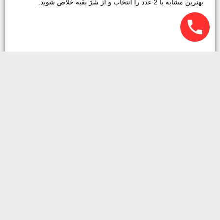
بهترین مشابه یا 2 عدد را انتخاب و از شرّ بقیه خلاص شوید.
6-آیا متعلق به شماست؟
این موضوع که ما چقدر از لوازم دیگران را جمع می کنیم واقعاً
شگفت انگیز است. اگر بنا به خواهش یک فامیل یا کودکی، وسیله
ای را انبار می کنید ، محدودیتی تعیین کنید و به جای اینکه فضای با
ارزش خانه تان را اشغال کنید سعی نمایید هر چه سریعتر آن را
برگردانید.
7-آیا می دانید که آن وسیله را برای چه کسی یا به چه منظوری انبار
می کنید؟
هنگامی که شروع به انبارش وسایل می کنید، چه آن را برای خودتان
یا فرزندانتان یا نوه هایتان انجام می دهید، تصمیم بگیرید که نگه
داشتن کدامیک