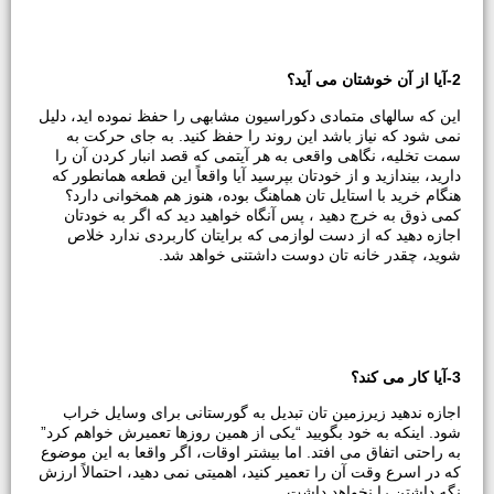
2-آیا از آن خوشتان می آید؟
این که سالهای متمادی دکوراسیون مشابهی را حفظ نموده اید، دلیل
نمی شود که نیاز باشد این روند را حفظ کنید. به جای حرکت به
سمت تخلیه، نگاهی واقعی به هر آیتمی که قصد انبار کردن آن را
دارید، بیندازید و از خودتان بپرسید آیا واقعاً این قطعه همانطور که
هنگام خرید با استایل تان هماهنگ بوده، هنوز هم همخوانی دارد؟
کمی ذوق به خرج دهید ، پس آنگاه خواهید دید که اگر به خودتان
اجازه دهید که از دست لوازمی که برایتان کاربردی ندارد خلاص
شوید، چقدر خانه تان دوست داشتنی خواهد شد.
3-آیا کار می کند؟
اجازه ندهید زیرزمین تان تبدیل به گورستانی برای وسایل خراب
شود. اینکه به خود بگویید “یکی از همین روزها تعمیرش خواهم کرد”
به راحتی اتفاق می افتد. اما بیشتر اوقات، اگر واقعا به این موضوع
که در اسرع وقت آن را تعمیر کنید، اهمیتی نمی دهید، احتمالاً ارزش
نگه داشتن را نخواهد داشت.