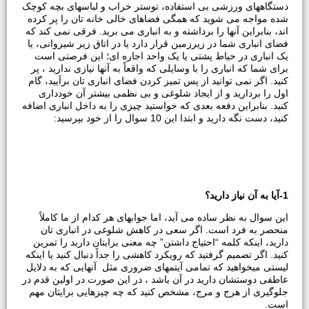
دستگاههای ورزشی بی استفاده، توستر خراب و لباسهای بچه کوچک
شده مواجه می شوید که همگی فضاهای خالی خانه تان را پر کرده
اند، بنابراین آنها را برداشته و به انباری می برید. فرقی نمی کند که
فضای انباری شما در زیرزمین قرار دارد یا در اتاق زیر شیروانی، یا
یک انباری در حیاط پشتی یا یک واحد اجاره ای؛ این فرصتی است
برای شما که انباری را با وسایلی که واقعاً به آنها نیازی ندارید ، پر
کنید. اگر نمی توانید از پس تمیز کردن فضای انباری تان برآیید، گام
اول را بردارید و از ایجاد شلوغی و بی نظمی بیشتر آن خودداری
کنید. بنابراین دفعه بعدی که خواستید چیزی را به داخل انباری اضافه
کنید، دست نگه دارید و ابتدا این 10 سوال را از خود بپرسید:
1-
آیا به آن نیاز دارید؟
این سوال به نظر ساده می آید، اما جوابهای هر کدام از ما کاملاً
منحصر به فرد است. اگر سعی در کاهش شلوغی در انباری تان
دارید، اینکه کلمه “احتیاج داشتن” چه معنی برایتان دارید را تمرین
کنید. اگر تصمیم گرفتید که رویکرد کاهشی را جداً دنبال کنید یا اینکه
لیستی میخواهید که تمامی آیتمهای ضروری مثل آنهایی که به دلایل
عاطفی دوستشان دارید در آن باشد ، در این صورت در اولین قدم در
جلوگیری از هرج و مرج، مشخص کنید که چه چیزهایی برایتان مهم
است.