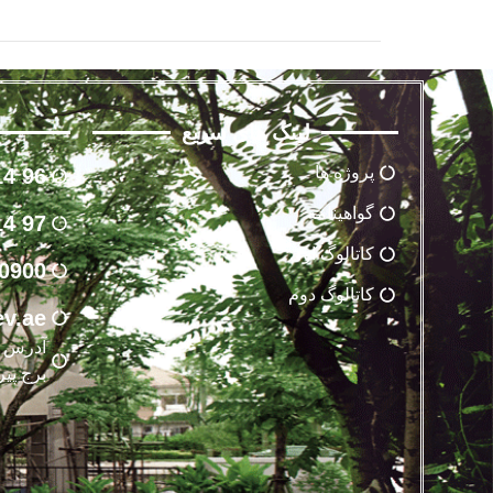
لینک های سریع
پروژه ها
96 14 65 88 021
گواهینامه
97 14 65 88 021
کاتالوگ اول
0900
کاتالوگ دوم
v.ae
آدرس : 
برج پیرو