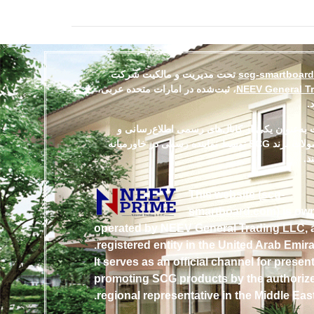
scg-smartboar
تحت مدیریت و مالکیت شرکت
NEEV General T
، ثبت‌شده در امارات متحده عربی،
د.
به‌عنوان یکی از کانال‌های رسمی اطلاع‌رسانی و
معرفی محصولات برند SCG توسط نماینده رسمی در خاورمیانه
د.
This website (
scg-
smartboard.com
)
is ow
operated by
NEEV General Trading LLC
, 
registered entity in the United Arab Emira
It serves as an official channel for presen
promoting SCG products by the authoriz
regional representative in the Middle East