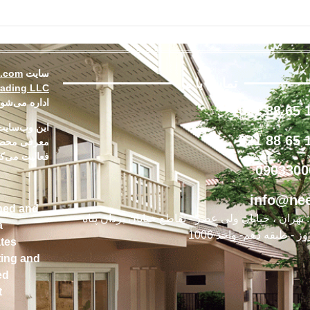
سایت
d.com
تماس با ما
rading LLC
اداره می‌شو
این وب‌سایت 
فعالیت می‌کن
0903300
info@nee
ned and
تهران ، خیابان ولی عصر - تقاطع خیابان یزدان پناه -
a
ز - طبقه دهم- واحد 1006
tes.
ting and
ed
.