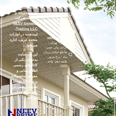
سایت
scg-
لینک های
تماس با ما
smartboard.com
سریع
تحت مدیریت و
96 14 65 88 021
مالکیت شرکت
پروژه ها
97 14 65 88 021
NEEV General
گواهینامه
،
Trading LLC
09033000900
ثبت‌شده در امارات
کاتالوگ اول
info@neev.ae
متحده عربی، اداره
آدرس : تهران ،
کاتالوگ دوم
می‌شود.
خیابان ولی عصر -
تقاطع خیابان یزدان
این وب‌سایت
پناه - برج پیروز -
به‌عنوان یکی از
طبقه دهم- واحد
کانال‌های رسمی
1006
اطلاع‌رسانی و
معرفی محصولات
برند SCG توسط
نماینده رسمی در
خاورمیانه فعالیت
می‌کند.