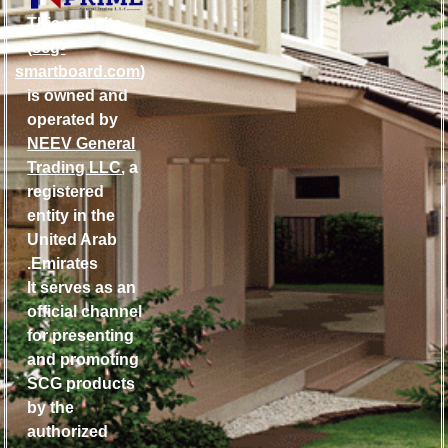
This website
(
scg-
smartboard.com
)
is owned and
operated by
NEEV General
Trading LLC
, a
registered
entity in the
United Arab
Emirates.
It serves as an
official channel
for presenting
and promoting
SCG products
by the
authorized