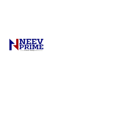
معرفی محصولات
برند SCG توسط
نماینده رسمی در
خاورمیانه فعالیت
می‌کند.
This website
(
scg-
smartboard.com
)
is owned and
operated by
NEEV General
Trading LLC
, a
registered
entity in the
United Arab
Emirates.
It serves as an