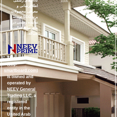
کانال‌های رسمی
1006
اطلاع‌رسانی و
معرفی محصولات
برند SCG توسط
نماینده رسمی در
خاورمیانه فعالیت
می‌کند.
This website
(
scg-
smartboard.com
)
is owned and
operated by
NEEV General
Trading LLC
, a
registered
entity in the
United Arab