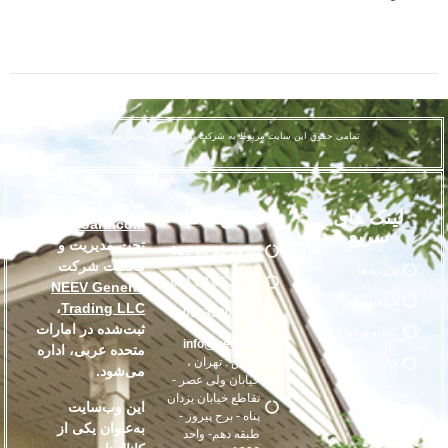
تمامی حقوق این سایت مربوط به شرکت توسعه تجهیز سمیر می‌باشد
سایت
scg-
لینک های
تماس با ما
smartboard.com
سریع
تحت مدیریت و
96 14 65 88 021
مالکیت شرکت
پروژه ها
97 14 65 88 021
NEEV General
گواهینامه
،
Trading LLC
09033000900
ثبت‌شده در امارات
کاتالوگ اول
info@neev.ae
متحده عربی، اداره
آدرس : تهران ،
کاتالوگ دوم
می‌شود.
خیابان ولی عصر -
تقاطع خیابان یزدان
این وب‌سایت
پناه - برج پیروز -
به‌عنوان یکی از
طبقه دهم- واحد