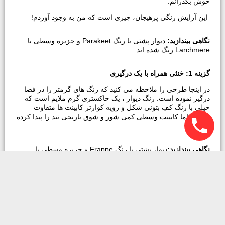
خوش بگذرانم.
این آرایش رنگی پرهیجان، چیزی است که من به وجود آوردم!
نگاهی بیندازید:
دیوار پشتی با رنگ Parakeet و جزیره وسطی با
Larchmere رنگ شده اند.
گزینه 1: خنثی همراه با یک درگیری
در اینجا طرحی را ملاحظه می کنید که رنگ های گرمتر را در فضا
درگیر نموده است. رنگ دیوار ، یک خاکستری گرم ملایم است که
خیلی با رنگ کفِ بتونی شکل و رویه کوارتز کابینت ها متفاوت
نیست، اما کابینت وسطی کمی شور و شوق نارنجی تند را پیدا کرده
است.
نگاهی بیندازید:
دیوار پشتی با رنگ Frappe و جزیره وسطی با
Autumn gala رنگ شده اند.
گزینه 2: تعادل گرم و سرد
این رنگ آمیزی ترکیبی مساوی از رنگ های سرد و گرم را به نمایش
می گذارد. رنگ صورتی آلوچه ایِ جذاب برای دیوار انتخاب شده و
جلوی کابینت ها نیز از رنگ گردوییِ آمریکایی گرم است که با
کابینت وسطیِ تقریباً سیاه ، تضاد خوبی پیدا کرده است. دیوار پشتی