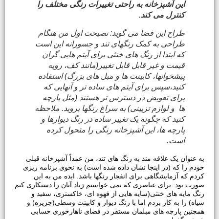
این
آشپزخانه به راحتی تغییرات رنگی مختلف را
کنترل می کند.
طراح این فضا می گوید: نصیحت اول من هنگام
طراحی به کمک رنگهای تند و جسورانه این است
که ابتدا از رنگ های خنثی برای آیتم هایی گران
قیمت و غیر قابل قابل تغییر(مانند کف، رویه
پیشخوانها، کابینت ها و مبل های بزرگ) استفاده
کنید،سپس برای آیتم های ساده تر و آنهایی که
برای تعویض در دسترس تر هستند (مثل پارچه
ها و لوازم تزیینی) به سراغ رنگها بروید. ملاحظه
کنید که چگونه یک تغییر ساده در رنگ دیوارها و
پارچه ها، این آشپزخانه رنگی را متحول کرده
است.
به عنوان یک علاقه مند به رنگ های تند، من عمداً آشپزخانه قبلی
خودم را که (در اینجا نشان داده شده است) به نحوی برنامه ریزی
کردم که آزمایشگاهی برای انفجار رنگها باشد. ایده من به این
صورت بود: برای عناصری که نمی خواستم زیاد آنان را دستکاری کنم
رنگ مایه های خنثی(سایه هایی از قهوه ای، خاکستری، سفید و
سیاه) را به کار بردم اما با رنگ دیوار و کابینت وسطی(جزیره) و
همچنین پارچه های مبلمان مستقر در فضای ناهارخوری حسابی