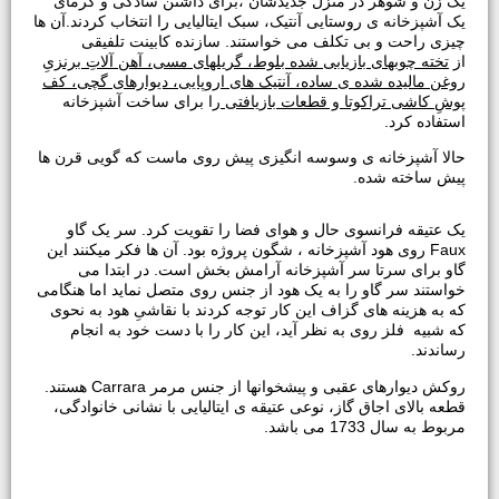
یک زن و شوهر در منزل جدیدشان ،برای داشتن سادگی و گرمای
یک آشپزخانه ی روستایی آنتیک، سبک ایتالیایی را انتخاب کردند.آن ها
چیزی راحت و بی تکلف می خواستند. سازنده کابینت تلفیقی
از
تخته چوبهای بازیابی شده بلوط، گریلهای مسی، آهن آلاتِ برنزیِ
روغن مالیده شده ی ساده، آنتیک های اروپایی، دیوارهای گچی، کف
پوشِ کاشی تراکوتا و قطعات بازیافتی
را برای ساخت آشپزخانه
استفاده کرد.
حالا آشپزخانه ی وسوسه انگیزی پیش روی ماست که گویی قرن ها
پیش ساخته شده.
یک عتیقه فرانسوی حال و هوای فضا را تقویت کرد. سر یک گاو
Faux روی هود آشپزخانه ، شگون پروژه بود. آن ها فکر میکنند این
گاو برای سرتا سر آشپزخانه آرامش بخش است. در ابتدا می
خواستند سر گاو را به یک هود از جنس روی متصل نماید اما هنگامی
که به هزینه های گزاف این کار توجه کردند با نقاشیِ هود به نحوی
که شبیه فلز روی به نظر آید، این کار را با دست خود به انجام
رساندند.
روکش دیوارهای عقبی و پیشخوانها از جنس مرمر Carrara هستند.
قطعه بالای اجاق گاز، نوعی عتیقه ی ایتالیایی با نشانی خانوادگی،
مربوط به سال 1733 می باشد.