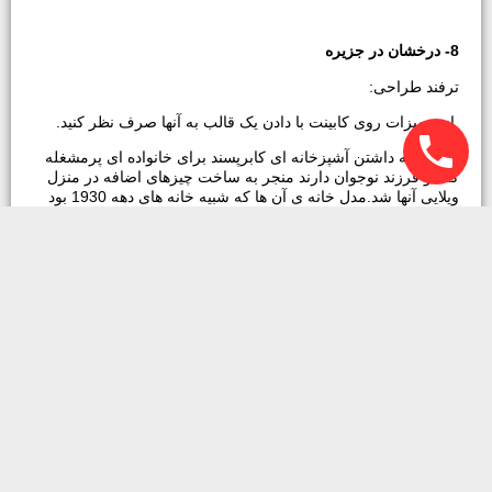
8- درخشان در جزیره
ترفند طراحی:
از تجهیزات روی کابینت با دادن یک قالب به آنها صرف نظر کنید.
اشتیاق به داشتن آشپزخانه ای کابرپسند برای خانواده ای پرمشغله
که دو فرزند نوجوان دارند منجر به ساخت چیزهای اضافه در منزل
ویلایی آنها شد.مدل خانه ی آن ها که شبیه خانه های دهه 1930 بود
اجازه می داد فضایی گرم و صمیمی برای آشپزخانه ای آرام بوجود
آید ، با ارتباطی بهتر با اتاقهای اطراف و محیط بیرون.
با همکاری با طراح داخلی،آشپزخانه ای با یک کابینت وسطی چند
منظوره بوجود آمد که محلی است برای انجام هر نوع از کارهای
مختلف و همچنین شامل فضاهای زیادی برای انجام تکالیف، غذا
خوردن، تخلیه خریدهای منزل و آماده سازی غذا.
این تصویر، غنای سنگ مرمر طلایی Calacatta با روکش براق که