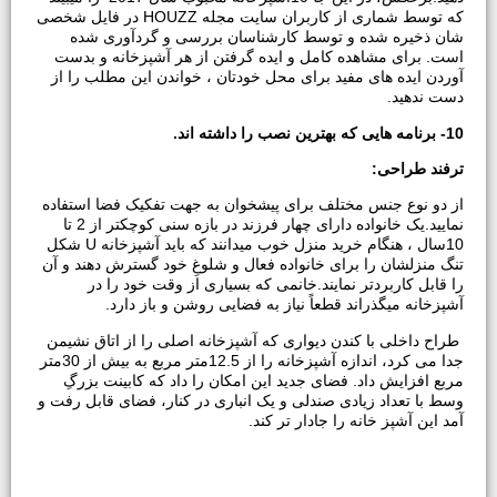
که توسط شماری از کاربران سایت مجله HOUZZ در فایل شخصی
شان ذخیره شده و توسط کارشناسان بررسی و گردآوری شده
است. برای مشاهده کامل و ایده گرفتن از هر آشپزخانه و بدست
آوردن ایده های مفید برای محل خودتان ، خواندن این مطلب را از
دست ندهید.
10- برنامه هایی که بهترین نصب را داشته اند.
ترفند طراحی:
از دو نوع جنس مختلف برای پیشخوان به جهت تفکیک فضا استفاده
نمایید.یک خانواده دارای چهار فرزند در بازه سنی کوچکتر از 2 تا
10سال ، هنگام خرید منزل خوب میدانند که باید آشپزخانه U شکل
تنگ منزلشان را برای خانواده فعال و شلوغِ خود گسترش دهند و آن
را قابل کاربردتر نمایند.خانمی که بسیاری از وقت خود را در
آشپزخانه میگذراند قطعاً نیاز به فضایی روشن و باز دارد.
طراح داخلی با کندن دیواری که آشپزخانه اصلی را از اتاق نشیمن
جدا می کرد، اندازه آشپزخانه را از 12.5متر مربع به بیش از 30متر
مربع افزایش داد. فضای جدید این امکان را داد که کابینت بزرگِ
وسط با تعداد زیادی صندلی و یک انباری در کنار، فضای قابل رفت و
آمد این آشپز خانه را جادار تر کند.