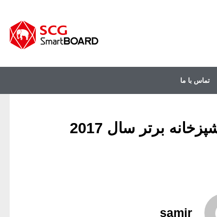
تماس با ما
samir