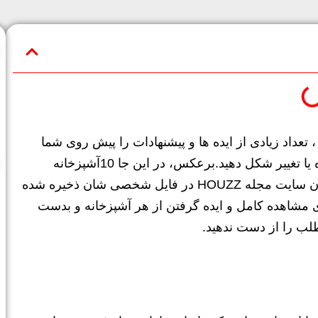
جموعه آشپزخانه های برتر سال از نگاه مجله HOUZZ ، تعداد زیادی از ایده ها و پیشنهادات را پیش روی شما
قرار میدهد تا به کمک آنها قلب منزل خود را به روز کرده یا تغییر شکل دهید.برعکس، در این جا 10آشپزخانه
محبوب سال 2017 را میبیند که توسط شماری از کاربران سایت مجله HOUZZ در فایل شخصی شان ذخیره شده
شاهده کامل و ایده گرفتن از هر آشپزخانه و بدست
طلب را از دست ندهید.